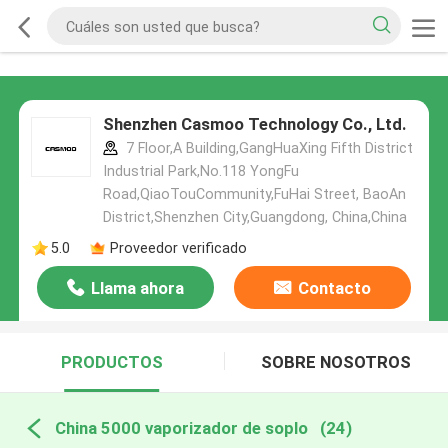
Shenzhen Casmoo Technology Co., Ltd.
7 Floor,A Building,GangHuaXing Fifth District
Industrial Park,No.118 YongFu
Road,QiaoTouCommunity,FuHai Street, BaoAn
District,Shenzhen City,Guangdong, China,China
5.0
Proveedor verificado
Llama ahora
Contacto
PRODUCTOS
SOBRE NOSOTROS
China 5000 vaporizador de soplo
(24)